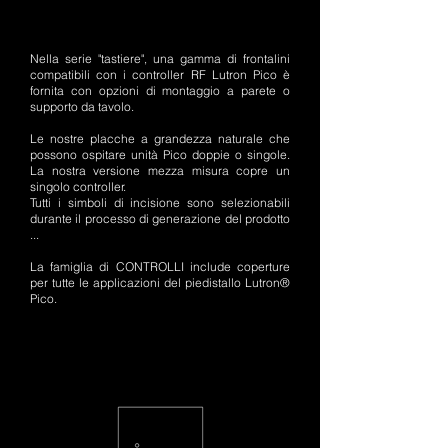
Nella serie "tastiere", una gamma di frontalini
compatibili con i controller RF Lutron Pico è
fornita con opzioni di montaggio a parete o
supporto da tavolo.
Le nostre placche a grandezza naturale che
possono ospitare unità Pico doppie o singole.
La nostra versione mezza misura copre un
singolo controller.
Tutti i simboli di incisione sono selezionabili
durante il processo di generazione del prodotto
...
La famiglia di CONTROLLI include coperture
per tutte le applicazioni del piedistallo Lutron®
Pico.