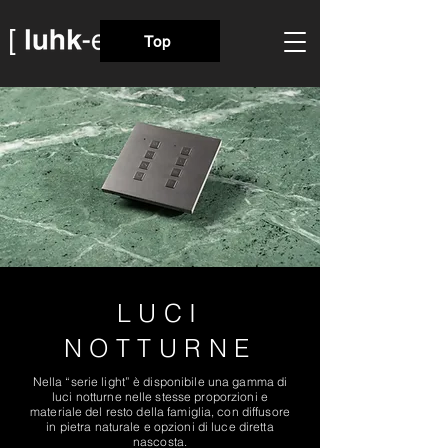
Top
LUCI
NOTTURNE
Nella “serie light” è disponibile una gamma di
luci notturne nelle stesse proporzioni e
materiale del resto della famiglia, con diffusore
in pietra naturale e opzioni di luce diretta
nascosta.