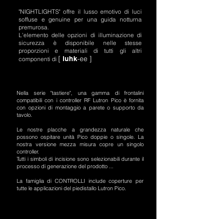
"NIGHTLIGHTS" offre il lusso emotivo di luci
soffuse e genuine per una guida notturna
premurosa.
L'elemento delle opzioni di illuminazione di
sicurezza è disponibile nelle stesse
proporzioni e materiali di tutti gli altri
[
-ee ]
luhk
componenti di
Nella serie "tastiere", una gamma di frontalini
compatibili con i controller RF Lutron Pico è fornita
con opzioni di montaggio a parete o supporto da
tavolo.
Le nostre placche a grandezza naturale che
possono ospitare unità Pico doppie o singole. La
nostra versione mezza misura copre un singolo
controller.
Tutti i simboli di incisione sono selezionabili durante il
processo di generazione del prodotto ...
La famiglia di CONTROLLI include coperture per
tutte le applicazioni del piedistallo Lutron Pico.