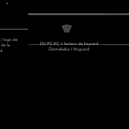
/ logo de
DU-PC-KC + lecteur de keycard
 de la
Dormakaba / Vingcard
té